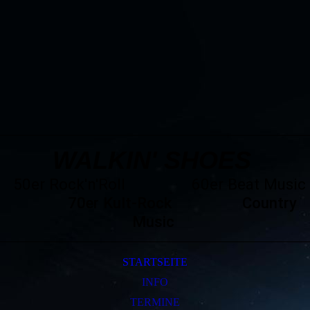
WALKIN' SHOES
50er Rock'n'Roll 60er Beat Music
70er Kult-Rock Country
Music
STARTSEITE
INFO
TERMINE