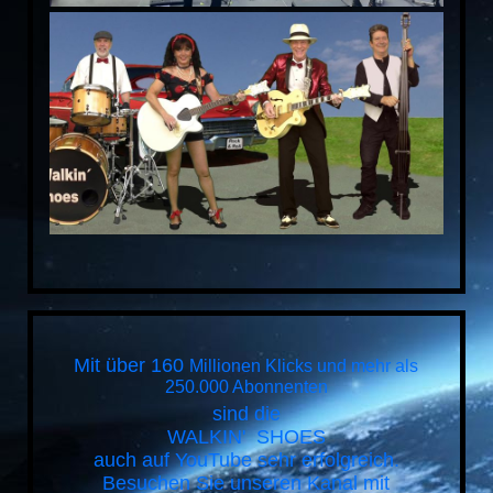
Mit über 160
Millionen Klicks und mehr als
250.000 Abonnenten
sind die
WALKIN' SHOES
auch auf YouTube sehr erfolgreich.
Besuchen Sie unseren Kanal mit